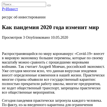
Перейти
Search
к
for:
РуИнвест
содержанию
ресурс об инвестировании
Как пандемия 2020 года изменит мир
Просмотров
3
Опубликовано
10.05.2020
Распространяющийся по миру коронавирус «Covid-19» внесет
в мировую экономику большие перемены, которые по своему
масштабу можно сравнить с прошедшими мировыми
войнами. Так считает Андрей Мовчан, российский экономист.
Уже сегодня многим ясно, что данная вирусная эпидемия
внесет определенные изменения в нашей жизни. Практически
многие страны объявили все государственный карантин:
полностью прекратили работу школы, многие предприятия,
не ходит общественный транспорт, запрещены практически
все общественные мероприятия.
Сегодня пандемия практически затронула каждого человека.
По факту, из-за введенного карантина для ограничения