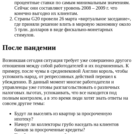
процентные ставки по самым минимальным значениям.
Сейчас они составляют уровень 2008 – 2009 г. что
конечно выгодно их клиентам.
Страны G20 провели 26 марта «виртуальное заседание»,
где приняли решение влить в мировую экономику около
5 трлн. долларов в виде фискально-монетарных
стимулов.
После пандемии
Возникшая сегодня ситуация требует уже совершенно другого
отношения между собой работодателей и их подчиненных. К
примеру, после чумы в средневековой Англии король, чтобы
успокоить народ, от репрессивных действий перешел к
убеждению. В данный момент многие работодатели и
управленцы уже готовы разглагольствовать о различных
налоговых льготах, успокаивать, что все находится под
полным контролем, а в это время люди хотят знать ответы на
совсем другие темы:
Будут ли выселять из квартир за просроченную
ипотеку?
Начнут ли коллекторы грубо наседать на клиентов
банков за просроченные кредиты?