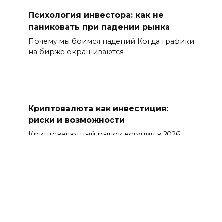
Психология инвестора: как не
паниковать при падении рынка
Почему мы боимся падений Когда графики
на бирже окрашиваются
Криптовалюта как инвестиция:
риски и возможности
Криптовалютный рынок вступил в 2026
год в состоянии
© 2026 РуИнвест, 81726@bk.ru