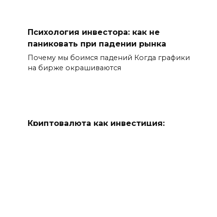
Психология инвестора: как не
паниковать при падении рынка
Почему мы боимся падений Когда графики
на бирже окрашиваются
Криптовалюта как инвестиция:
риски и возможности
Криптовалютный рынок вступил в 2026
год в состоянии