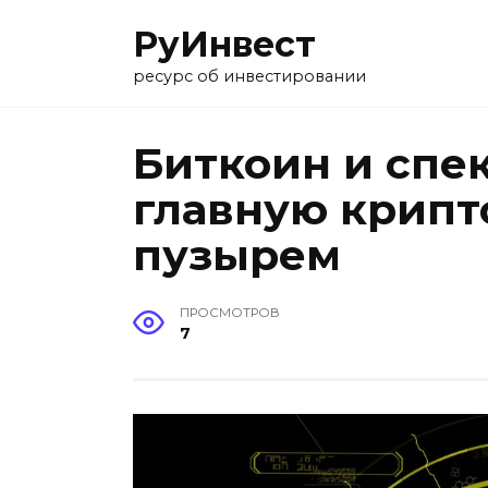
Перейти
РуИнвест
к
содержанию
ресурс об инвестировании
Биткоин и спе
главную крипт
пузырем
ПРОСМОТРОВ
7