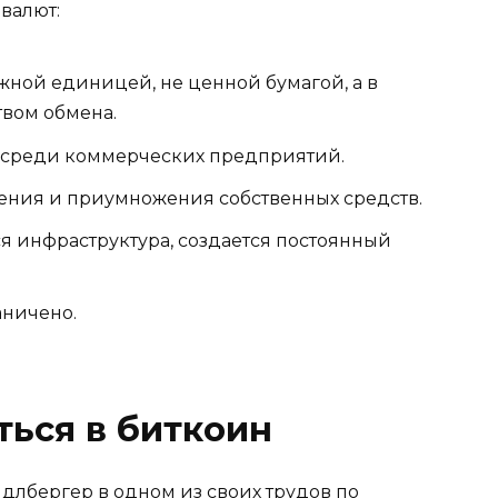
валют:
жной единицей, не ценной бумагой, а в
твом обмена.
 среди коммерческих предприятий.
нения и приумножения собственных средств.
я инфраструктура, создается постоянный
аничено.
ться в биткоин
лбергер в одном из своих трудов по