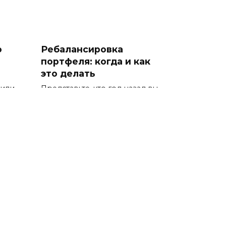
о
Ребалансировка
портфеля: когда и как
это делать
пили
Представьте, что год назад вы
собрали идеально
сбалансированный
ра:
Криптовалюта как
ри
инвестиция: риски и
возможности
ий
Криптовалютный рынок
вступил в 2026 год в состоянии