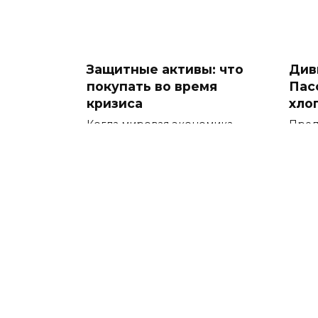
Защитные активы: что
Див
покупать во время
Пас
кризиса
хло
Когда мировая экономика
Пред
входит в турбулентность, а
дохо
Медитация для
Обл
инвестора: как
кон
сохранять спокойствие
выб
Введение: почему инвестору
В ма
нужна медитация Мир
фина