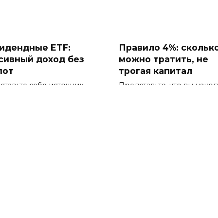
идендные ETF:
Правило 4%: скольк
сивный доход без
можно тратить, не
пот
трогая капитал
ставьте себе источник
Представьте, что вы нако
да, который работает
внушительный капитал.
игации для
Психология инвесто
серваторов:
как не паниковать п
ираем надежнее
падении рынка
рте 2026 года российский
Почему мы боимся паден
нсовый рынок предлагает
Когда графики на бирже