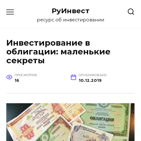
Перейти
РуИнвест
к
содержанию
ресурс об инвестировании
Инвестирование в
облигации: маленькие
секреты
ПРОСМОТРОВ
ОПУБЛИКОВАНО
16
10.12.2019