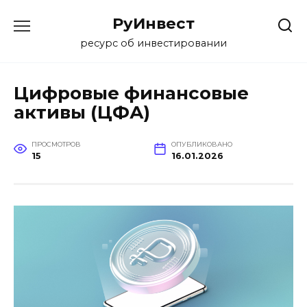
Перейти
РуИнвест
к
содержанию
ресурс об инвестировании
Цифровые финансовые
активы (ЦФА)
ПРОСМОТРОВ
ОПУБЛИКОВАНО
15
16.01.2026