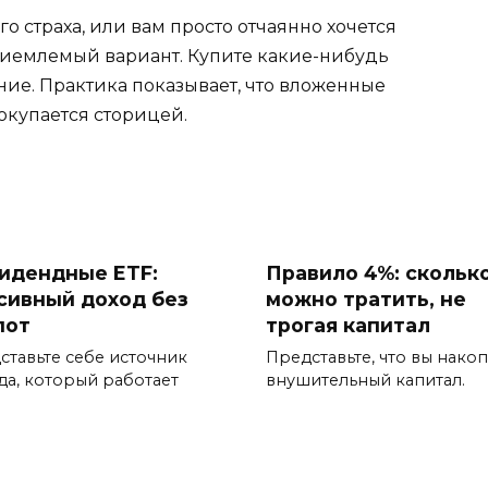
го страха, или вам просто отчаянно хочется
приемлемый вариант. Купите какие-нибудь
ние. Практика показывает, что вложенные
окупается сторицей.
идендные ETF:
Правило 4%: скольк
сивный доход без
можно тратить, не
пот
трогая капитал
ставьте себе источник
Представьте, что вы нако
да, который работает
внушительный капитал.