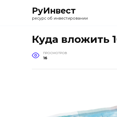
Перейти
РуИнвест
к
содержанию
ресурс об инвестировании
Куда вложить 
ПРОСМОТРОВ
16