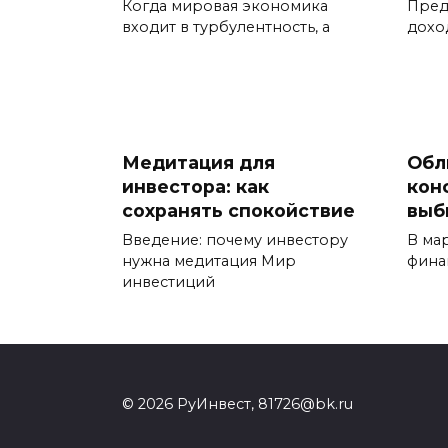
Когда мировая экономика
Пред
входит в турбулентность, а
дохо
Медитация для
Обл
инвестора: как
кон
сохранять спокойствие
выб
Введение: почему инвестору
В ма
нужна медитация Мир
фина
инвестиций
© 2026 РуИнвест, 81726@bk.ru