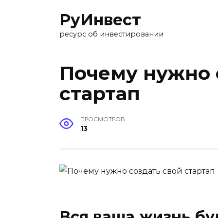
Перейти
РуИнвест
к
содержанию
ресурс об инвестировании
Почему нужно 
стартап
ПРОСМОТРОВ
13
Вся ваша жизнь б