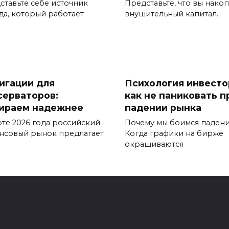
ставьте себе источник
Представьте, что вы нако
да, который работает
внушительный капитал.
игации для
Психология инвесто
серваторов:
как не паниковать п
ираем надежнее
падении рынка
рте 2026 года российский
Почему мы боимся паден
нсовый рынок предлагает
Когда графики на бирже
окрашиваются