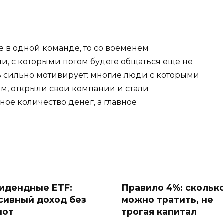
те в одной команде, то со временем
и, с которыми потом будете общаться еще не
нь сильно мотивирует: многие люди с которыми
ом, открыли свои компании и стали
е количество денег, а главное
.
идендные ETF:
Правило 4%: скольк
сивный доход без
можно тратить, не
пот
трогая капитал