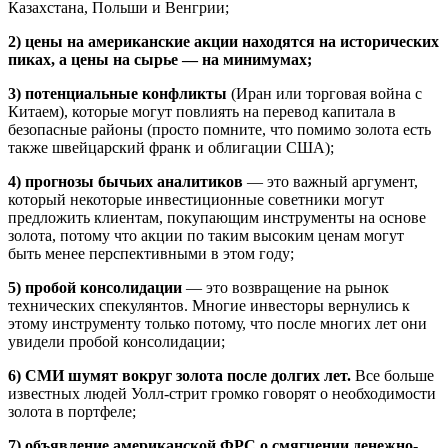
Казахстана, Польши и Венгрии;
2) цены на американские акции находятся на исторических
пиках, а цены на сырье — на минимумах;
3) потенциальные конфликты
(Иран или торговая война с
Китаем), которые могут повлиять на перевод капитала в
безопасные районы (просто помните, что помимо золота есть
также швейцарский франк и облигации США);
4) прогнозы бычьих аналитиков
— это важный аргумент,
который некоторые инвестиционные советники могут
предложить клиентам, покупающим инструменты на основе
золота, потому что акции по таким высоким ценам могут
быть менее перспективными в этом году;
5) пробой консолидации
— это возвращение на рынок
технических спекулянтов. Многие инвесторы вернулись к
этому инструменту только потому, что после многих лет они
увидели пробой консолидации;
6) СМИ шумят вокруг золота после долгих лет.
Все больше
известных людей Уолл-стрит громко говорят о необходимости
золота в портфеле;
7) объявление американской ФРС о смягчении денежно-