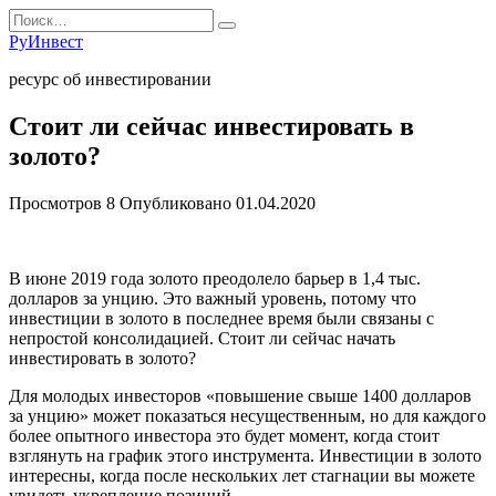
Перейти
Search
к
for:
РуИнвест
содержанию
ресурс об инвестировании
Стоит ли сейчас инвестировать в
золото?
Просмотров
8
Опубликовано
01.04.2020
В июне 2019 года золото преодолело барьер в 1,4 тыс.
долларов за унцию. Это важный уровень, потому что
инвестиции в золото в последнее время были связаны с
непростой консолидацией. Стоит ли сейчас начать
инвестировать в золото?
Для молодых инвесторов «повышение свыше 1400 долларов
за унцию» может показаться несущественным, но для каждого
более опытного инвестора это будет момент, когда стоит
взглянуть на график этого инструмента. Инвестиции в золото
интересны, когда после нескольких лет стагнации вы можете
увидеть укрепление позиций.