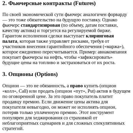
2. Фьючерсные контракты (Futures)
По своей экономической сути фьючерс аналогичен форварду
— это тоже обязательство на будущую поставку. Однако
фьючерс
стандартизирован
(по объему, датам поставки,
качеству актива) и торгуется на регулируемой бирже
.
Гарантом исполнения сделки выступает
клиринговая
палата
, которая также управляет рисками, требуя от
участников внесения гарантийного обеспечения («маржа»),
которое ежедневно пересчитывается
. Пример: авиакомпания
покупает фьючерсы на нефть, чтобы «зафиксировать»
будущие цены на топливо и застраховаться от их роста
.
3. Опционы (Options)
Опцион — это не обязанность, а
право
купить (опцион
«колл», Call) или продать (опцион «пут», Put) актив в будущем
по оговоренной цене
. За это право покупатель платит
продавцу премию. Если движение цены актива для
покупателя невыгодно, он может не исполнять опцион,
потеряв только уплаченную премию
. Этот инструмент
популярен для хеджирования со страховкой от
неблагоприятных сценариев и для сложных спекулятивных
стратегий.