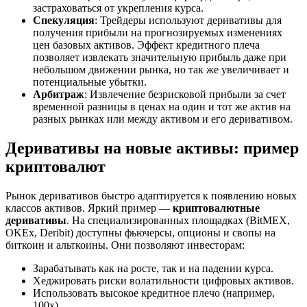
застраховаться от укрепления курса
.
Спекуляция
: Трейдеры используют деривативы для
получения прибыли на прогнозируемых изменениях
цен базовых активов. Эффект кредитного плеча
позволяет извлекать значительную прибыль даже при
небольшом движении рынка, но так же увеличивает и
потенциальные убытки
.
Арбитраж
: Извлечение безрисковой прибыли за счет
временной разницы в ценах на один и тот же актив на
разных рынках или между активом и его деривативом
.
Деривативы на новые активы: пример
криптовалют
Рынок деривативов быстро адаптируется к появлению новых
классов активов. Яркий пример —
криптовалютные
деривативы
. На специализированных площадках (BitMEX,
OKEx, Deribit) доступны фьючерсы, опционы и свопы на
биткоин и альткоины
. Они позволяют инвесторам:
Зарабатывать как на росте, так и на падении курса.
Хеджировать риски волатильности цифровых активов.
Использовать высокое кредитное плечо (например,
100x)
.