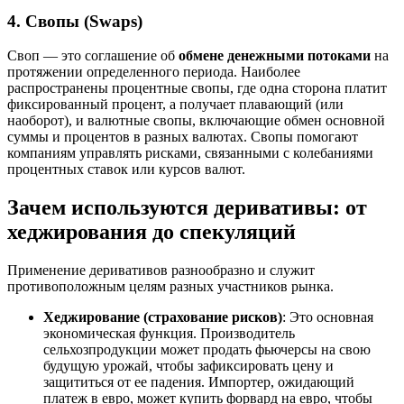
4. Свопы (Swaps)
Своп — это соглашение об
обмене денежными потоками
на
протяжении определенного периода. Наиболее
распространены процентные свопы, где одна сторона платит
фиксированный процент, а получает плавающий (или
наоборот), и валютные свопы, включающие обмен основной
суммы и процентов в разных валютах
. Свопы помогают
компаниям управлять рисками, связанными с колебаниями
процентных ставок или курсов валют.
Зачем используются деривативы: от
хеджирования до спекуляций
Применение деривативов разнообразно и служит
противоположным целям разных участников рынка.
Хеджирование (страхование рисков)
: Это основная
экономическая функция. Производитель
сельхозпродукции может продать фьючерсы на свою
будущую урожай, чтобы зафиксировать цену и
защититься от ее падения. Импортер, ожидающий
платеж в евро, может купить форвард на евро, чтобы