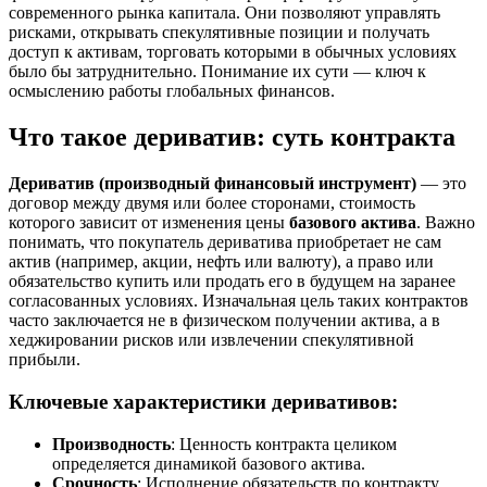
современного рынка капитала. Они позволяют управлять
рисками, открывать спекулятивные позиции и получать
доступ к активам, торговать которыми в обычных условиях
было бы затруднительно. Понимание их сути — ключ к
осмыслению работы глобальных финансов.
Что такое дериватив: суть контракта
Дериватив (производный финансовый инструмент)
— это
договор между двумя или более сторонами, стоимость
которого зависит от изменения цены
базового актива
. Важно
понимать, что покупатель дериватива приобретает не сам
актив (например, акции, нефть или валюту), а право или
обязательство купить или продать его в будущем на заранее
согласованных условиях
. Изначальная цель таких контрактов
часто заключается не в физическом получении актива, а в
хеджировании рисков или извлечении спекулятивной
прибыли
.
Ключевые характеристики деривативов:
Производность
: Ценность контракта целиком
определяется динамикой базового актива
.
Срочность
: Исполнение обязательств по контракту