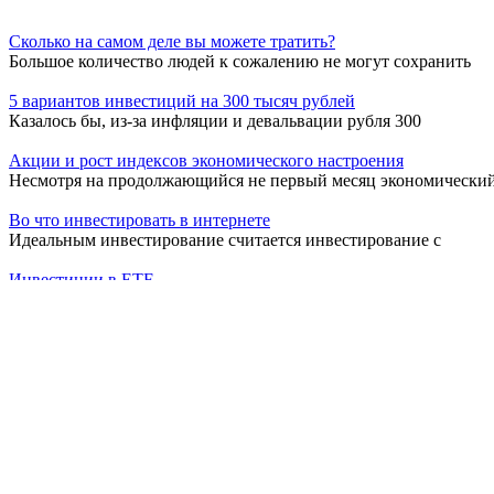
Сколько на самом деле вы можете тратить?
Большое количество людей к сожалению не могут сохранить
5 вариантов инвестиций на 300 тысяч рублей
Казалось бы, из-за инфляции и девальвации рубля 300
Акции и рост индексов экономического настроения
Несмотря на продолжающийся не первый месяц экономически
Во что инвестировать в интернете
Идеальным инвестирование считается инвестирование с
Инвестиции в ETF
С чего начать инвестирование на фондовом рынке?
Что ждет экономику России в 2021 году
Приближение нового экономического кризиса эксперты
Коэффициент инвестирования: формула расчета
Что такое коэффициент инвестирования и зачем он нужен
Как и куда жаловаться на коллекторов
Заемщик не застрахован от обстоятельств, которые могут