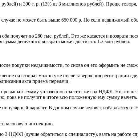
ов рублей) и 390 т. р. (13% из 3 миллионов рублей). Проще говоря
случае не может быть выше 650 000 р. Но если недвижимый объек
ба получат по 260 тыс. рублей. Это же касается и возврата пос
ая сумма денежного возврата может достигать 1.3 млн рублей.
после покупки недвижимости, то снова он его оформить не смож
аявление на возврат можно уже после завершения регистрации сд
подписания акта приема-передачи.
превышать сумму уплаченного за этот же год НДФЛ. Но это не зн
ию, пока не получит в итоге всю положенную ему сумму вычета.
 популярный вариант. В данном случае человек избавляется от НД
рез налоговую инспекцию.
ию 3-НДФЛ (лучше обратиться к специалисту), взять на работе 