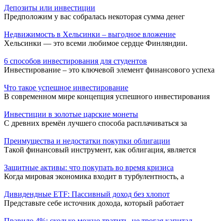
Депозиты или инвестиции
Предположим у вас собралась некоторая сумма денег
Недвижимость в Хельсинки – выгодное вложение
Хельсинки — это всеми любимое сердце Финляндии.
6 способов инвестирования для студентов
Инвестирование – это ключевой элемент финансового успеха
Что такое успешное инвестирование
В современном мире концепция успешного инвестирования
Инвестиции в золотые царские монеты
С древних времён лучшего способа расплачиваться за
Преимущества и недостатки покупки облигации
Такой финансовый инструмент, как облигация, является
Защитные активы: что покупать во время кризиса
Когда мировая экономика входит в турбулентность, а
Дивидендные ETF: Пассивный доход без хлопот
Представьте себе источник дохода, который работает
Правило 4%: сколько можно тратить, не трогая капитал