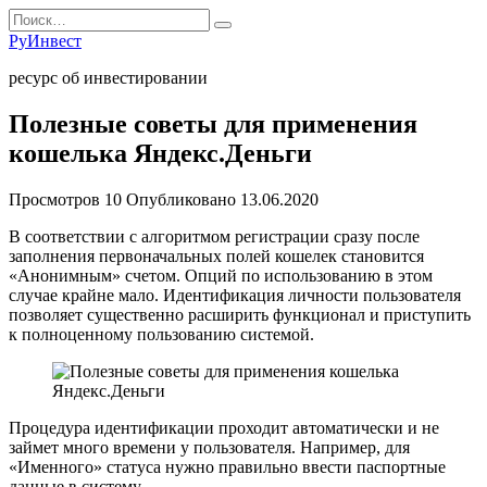
Перейти
Search
к
for:
РуИнвест
содержанию
ресурс об инвестировании
Полезные советы для применения
кошелька Яндекс.Деньги
Просмотров
10
Опубликовано
13.06.2020
В соответствии с алгоритмом регистрации сразу после
заполнения первоначальных полей кошелек становится
«Анонимным» счетом. Опций по использованию в этом
случае крайне мало. Идентификация личности пользователя
позволяет существенно расширить функционал и приступить
к полноценному пользованию системой.
Процедура идентификации проходит автоматически и не
займет много времени у пользователя. Например, для
«Именного» статуса нужно правильно ввести паспортные
данные в систему.