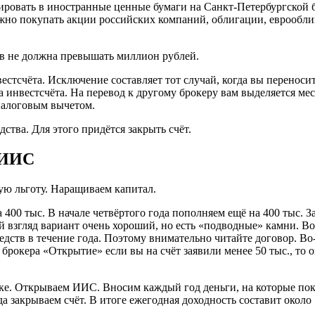
ировать в иностранные ценные бумаги на Санкт-Петербургской би
но покупать акции российских компаний, облигации, еврообл
в не должна превышать миллион рублей.
естсчёта. Исключение составляет тот случай, когда вы переносит
ва инвестсчёта. На перевод к другому брокеру вам выделяется мес
налоговым вычетом.
ства. Для этого придётся закрыть счёт.
 ИИС
ую льготу. Наращиваем капитал.
 400 тыс. В начале четвёртого года пополняем ещё на 400 тыс. З
вый взгляд вариант очень хороший, но есть «подводные» камни. 
едств в течение года. Поэтому внимательно читайте договор. В
рокера «Открытие» если вы на счёт заявили менее 50 тыс., то он
еке. Открываем ИИС. Вносим каждый год деньги, на которые по
а закрываем счёт. В итоге ежегодная доходность составит около