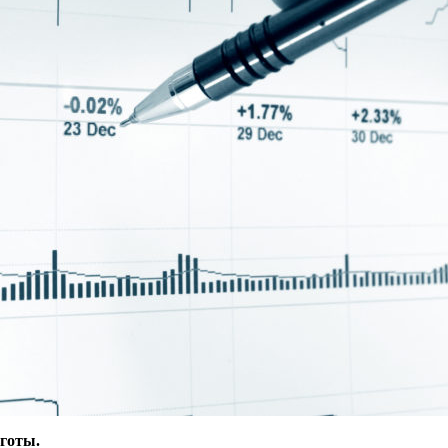
ьготы.