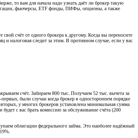
рже, то вам для начала надо узнать даёт ли брокер такую
игации, фьючерсы, ETF фонды, ПИФы, опционы, а также
е свой счёт от одного брокера к другому. Когда вы переносите
яц и налоговая следит за этим. В противном случае, если у вас
акрываем счёт. Забираем 800 тыс. Получаем 52 тыс. вычета за
Во-первых, были случаи когда брокер в одностороннем порядке
о-вторых, у многих брокеров установлена минимальная сумма
 будет с вас брать комиссию за обслуживание счёта (200
купаем облигации федерального займа. Это наиболее надёжный
 19%.