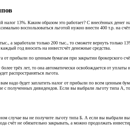
ипов
й налог 13%. Каким образом это работает? С внесённых денег н
симально воспользоваться льготой нужно внести 400 т.р. на счёт
ыс., а заработали только 200 тыс., то сможете вернуть только 1
о каждый год вносить на инвестсчёт денежные средства.
га от прибыли по ценным бумагам при закрытии брокерского счё
более трёх лет, то она автоматически освобождается от уплаты н
удет распространяться льгота.
вам надо будет заплатить налог от прибыли по всем ценным бума
ые с полученных дивидендов. Если вы выбрали льготу типа А, то
ном случае вы не получите льготу типа Б. А если вы выбрали выч
 года счёт не обязательно закрывать, а можно продолжать инвес