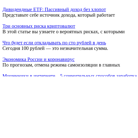
Дивидендные ETF: Пассивный доход без хлопот
Представьте себе источник дохода, который работает
Три основных риска криптовалют
В этой статье вы узнаете о вероятных рисках, с которыми
Что будет если откладывать по сто рублей в день
Сегодня 100 рублей — это незначительная сумма.
Экономика России и коронавирус
По прогнозам, отмена режима самоизоляции в главных
Мошенники в интернете – 5 сомнительных способов заработка 
Вместе с развитием заработка в интернете стало процветать
Наиболее эффективные методы вложения средств
В современном мире для сохранения и приумножения капитал
Новый глава Банка Англии: будьте готовы потерять все деньги,
Банк Англии снова предупредил об опасности инвестирования
Что такое опцион пут
Введение в опцион пут В мире финансовых инструментов