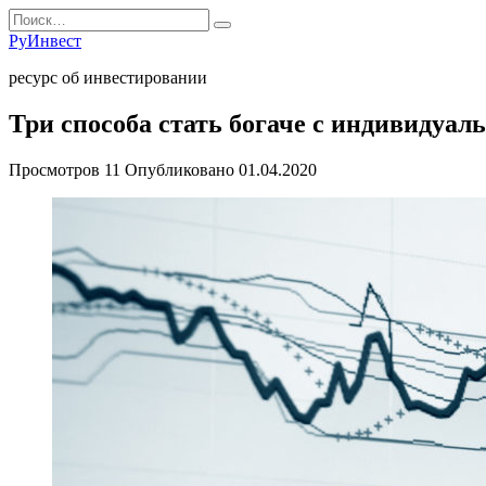
Перейти
Search
к
for:
РуИнвест
содержанию
ресурс об инвестировании
Три способа стать богаче с индивиду
Просмотров
11
Опубликовано
01.04.2020