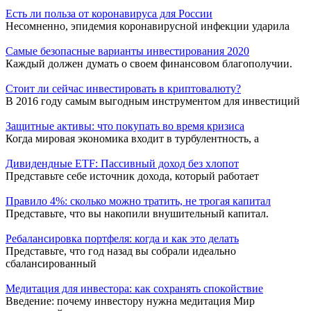
Есть ли польза от коронавируса для России
Несомненно, эпидемия коронавирусной инфекции ударила
Самые безопасные варианты инвестирования 2020
Каждый должен думать о своем финансовом благополучии.
Стоит ли сейчас инвестировать в криптовалюту?
В 2016 году самым выгодным инструментом для инвестиций
Защитные активы: что покупать во время кризиса
Когда мировая экономика входит в турбулентность, а
Дивидендные ETF: Пассивный доход без хлопот
Представьте себе источник дохода, который работает
Правило 4%: сколько можно тратить, не трогая капитал
Представьте, что вы накопили внушительный капитал.
Ребалансировка портфеля: когда и как это делать
Представьте, что год назад вы собрали идеально
сбалансированный
Медитация для инвестора: как сохранять спокойствие
Введение: почему инвестору нужна медитация Мир