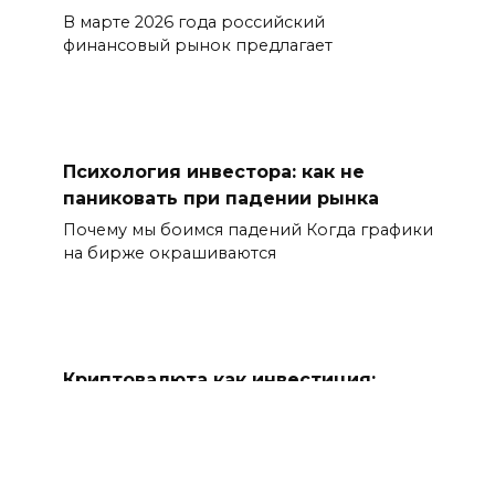
В марте 2026 года российский
финансовый рынок предлагает
Психология инвестора: как не
паниковать при падении рынка
Почему мы боимся падений Когда графики
на бирже окрашиваются
Криптовалюта как инвестиция:
риски и возможности
Криптовалютный рынок вступил в 2026
год в состоянии